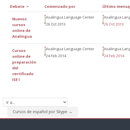
Debate
Comenzado por
Último mensa
Mostrando
Axalingua Language Center
Axalingua Lan
Nuevos
26 Oct 2013
26 Oct 2013
cursos
2
online de
Axalingua
de
Axalingua Language Center
Axalingua Lan
Cursos
2
24 Feb 2014
24 Feb 2014
online de
preparación
discusiones
del
certificado
ISE I
Ir
a...
Cursos de español por Skype →