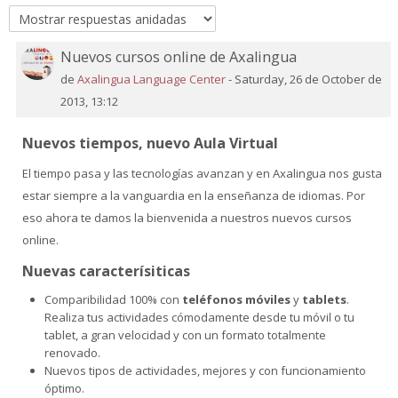
Nuevos cursos online de Axalingua
Número
de
de
Axalingua Language Center
-
Saturday, 26 de October de
respuestas:
2013, 13:12
0
Nuevos tiempos, nuevo Aula Virtual
El tiempo pasa y las tecnologías avanzan y en Axalingua nos gusta
estar siempre a la vanguardia en la enseñanza de idiomas. Por
eso ahora te damos la bienvenida a nuestros nuevos cursos
online.
Nuevas caracterísiticas
Comparibilidad 100% con
teléfonos móviles
y
tablets
.
Realiza tus actividades cómodamente desde tu móvil o tu
tablet, a gran velocidad y con un formato totalmente
renovado.
Nuevos tipos de actividades, mejores y con funcionamiento
óptimo.