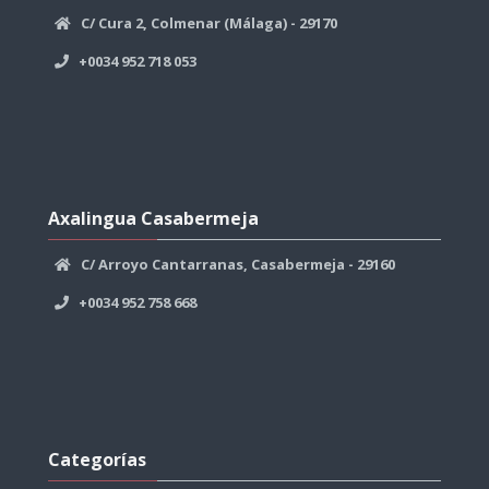
C/ Cura 2, Colmenar (Málaga) - 29170
+0034 952 718 053
Salta
Axalingua
Axalingua Casabermeja
Casabermeja
C/ Arroyo Cantarranas, Casabermeja - 29160
+0034 952 758 668
Salta
Categorías
Categorías