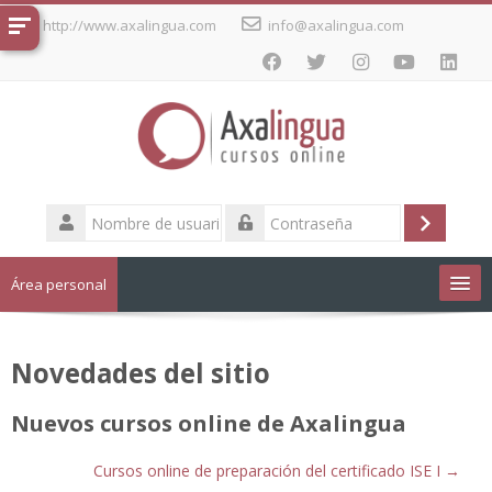
Salta
http://www.axalingua.com
info@axalingua.com
al
contenido
principal
Nombre
de
Acceder
Contraseña
usuario
Área personal
Cursos de idiomas
Novedades del sitio
Español - Internacional ‎(es)‎
Nuevos cursos online de Axalingua
Cursos online de preparación del certificado ISE I →