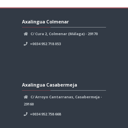
Salta
Axalingua
Axalingua Colmenar
Colmenar
C/ Cura 2, Colmenar (Málaga) - 29170
+0034 952 718 053
Salta
Axalingua
Axalingua Casabermeja
Casabermeja
C/ Arroyo Cantarranas, Casabermeja -
29160
+0034 952 758 668