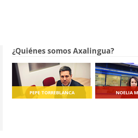
¿Quiénes somos Axalingua?
PEPE TORREBLANCA
NOELIA 
Director de Axalingua y profesor de
Jefa de estudio
español para extranjeros.
Casabermeja y prof
para extr