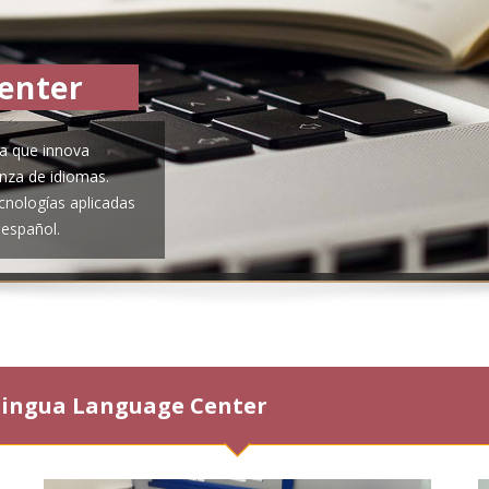
enter
a que innova
nza de idiomas.
nologías aplicadas
 español.
alingua Language Center