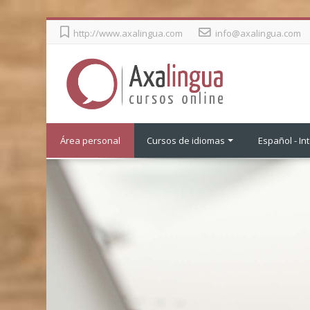
Salta
http://www.axalingua.com
info@axalingua.com
al
contenido
principal
Área personal
Cursos de idiomas
Español - Int