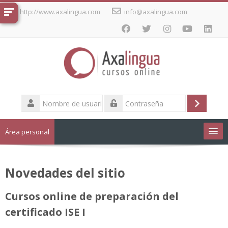
Salta
http://www.axalingua.com
info@axalingua.com
al
contenido
principal
Nombre
de
Acceder
Contraseña
usuario
Área personal
Cursos de idiomas
Novedades del sitio
Español - Internacional ‎(es)‎
Cursos online de preparación del
certificado ISE I