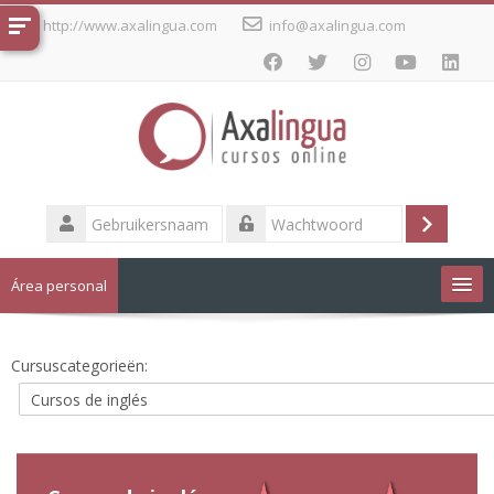
Ga
http://www.axalingua.com
info@axalingua.com
naar
hoofdinhoud
Gebruikersnaam
Login
Wachtwoord
Área personal
Cursos de idiomas
Cursuscategorieën:
Nederlands ‎(nl_old)‎