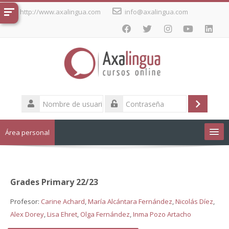
Salta
http://www.axalingua.com
info@axalingua.com
al
contenido
principal
Nombre
de
Acceder
Contraseña
usuario
Área personal
Cursos de idiomas
Grades Primary 22/23
Español - Internacional ‎(es)‎
Profesor:
Carine Achard
,
María Alcántara Fernández
,
Nicolás Díez
,
Alex Dorey
,
Lisa Ehret
,
Olga Fernández
,
Inma Pozo Artacho