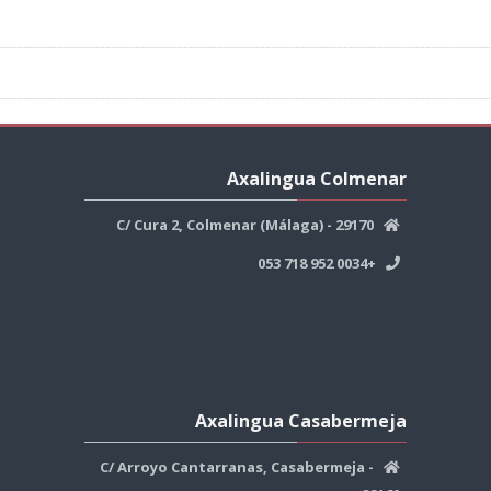
تجاوز
Axalingua
Axalingua Colmenar
Colmenar
C/ Cura 2, Colmenar (Málaga) - 29170
+0034 952 718 053
تجاوز
Axalingua
Axalingua Casabermeja
Casabermeja
C/ Arroyo Cantarranas, Casabermeja -