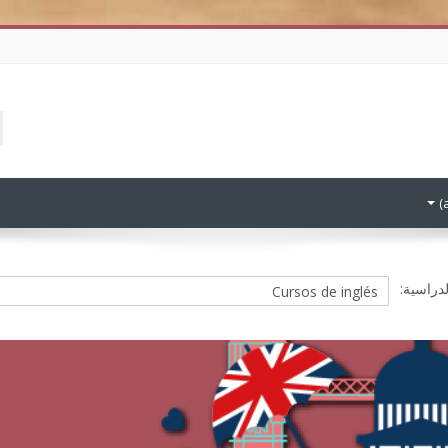
ا
ا
ك
ا
دراسية: