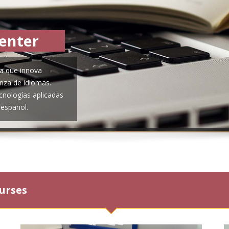
enter
a que innova
nza de idiomas.
nologías aplicadas
 español.
urses