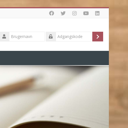
Brugernavn
Log
Adgangskode
ind