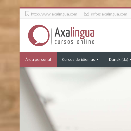
Gå
http://www.axalingua.com
info@axalingua.com
til
hovedindhold
Área personal
Cursos de idiomas
Dansk ‎(da)‎