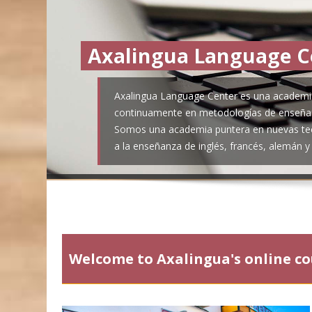
Axalingua Language C
Axalingua Language Center es una academi
continuamente en metodologías de enseña
Somos una academia puntera en nuevas tec
a la enseñanza de inglés, francés, alemán y
Welcome to Axalingua's online co