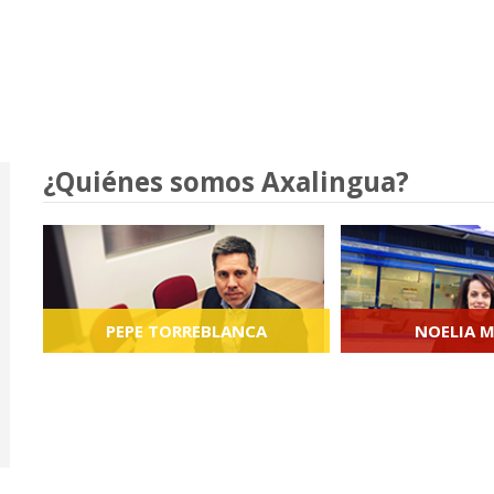
¿Quiénes somos Axalingua?
PEPE TORREBLANCA
NOELIA 
Director de Axalingua y profesor de
Jefa de estudio
español para extranjeros.
Casabermeja y prof
para extr