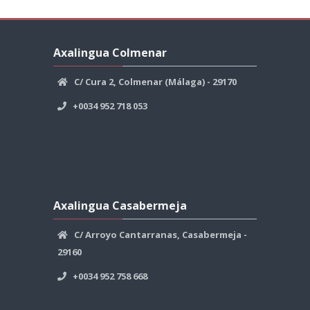
Skip
Axalingua
Axalingua Colmenar
Colmenar
C/ Cura 2, Colmenar (Málaga) - 29170
+0034 952 718 053
Skip
Axalingua
Axalingua Casabermeja
Casabermeja
C/ Arroyo Cantarranas, Casabermeja -
29160
+0034 952 758 668