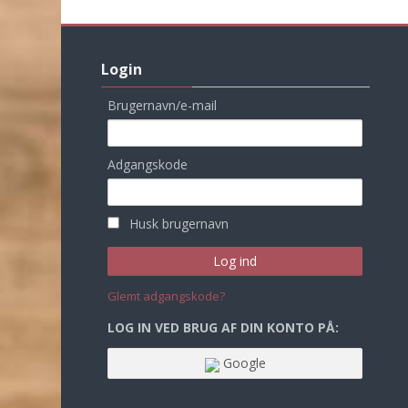
Skip
Login
Login
Brugernavn/e-mail
Adgangskode
Husk brugernavn
Glemt adgangskode?
LOG IN VED BRUG AF DIN KONTO PÅ:
Google