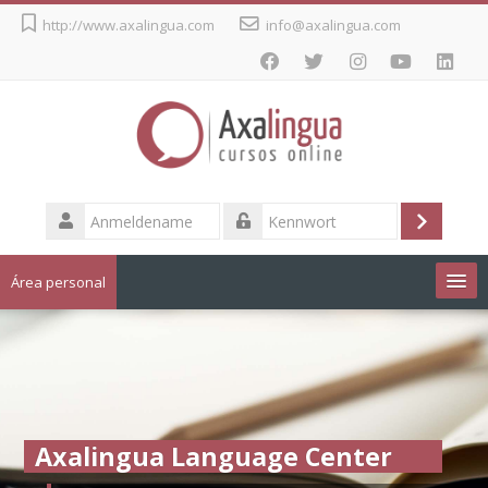
Zum
http://www.axalingua.com
info@axalingua.com
Hauptinhalt
Anmeldename
Login
Kennwort
Área personal
Cursos de idiomas
Deutsch ‎(de_old)‎
Axalingua Language Center