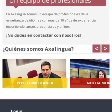
Un equipo de profesionales
En Axalingua somos un equipo de profesionales de la
enseñanza de idiomas con más de 10 años de experiencia
impartiendo cursos presenciales y online.
¡No dudes en contactar con nosotros!
<
>
¿Quiénes somos Axalingua?
PEPE TORREBLANCA
NOELIA MOR
Director de Axalingua y profesor de
Jefa de estudios de 
español para extranjeros.
Casabermeja y profesor
para extranjer
Login
überspringen
Login