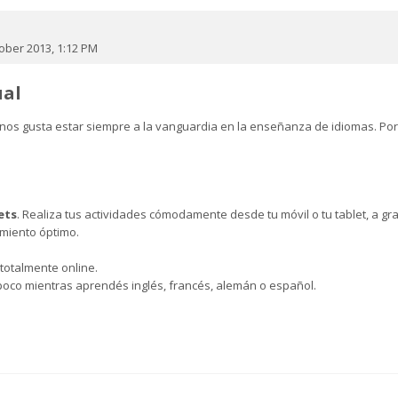
ober 2013, 1:12 PM
ual
a nos gusta estar siempre a la vanguardia en la enseñanza de idiomas. P
ets
. Realiza tus actividades cómodamente desde tu móvil o tu tablet, a g
amiento óptimo.
totalmente online.
oco mientras aprendés inglés, francés, alemán o español.