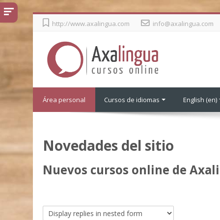
Skip
http://www.axalingua.com
info@axalingua.com
to
main
content
Área personal
Cursos de idiomas
English ‎(en)‎
Novedades del sitio
Nuevos cursos online de Axal