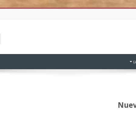
ا
ا
ك
ا
Nuev