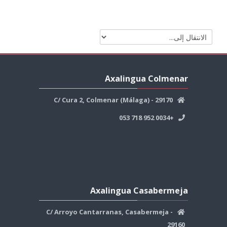
الانتقال
إلى...
تجاوز
Axalingua
Axalingua Colmenar
Colmenar
C/ Cura 2, Colmenar (Málaga) - 29170
+0034 952 718 053
تجاوز
Axalingua
Axalingua Casabermeja
Casabermeja
C/ Arroyo Cantarranas, Casabermeja -
29160