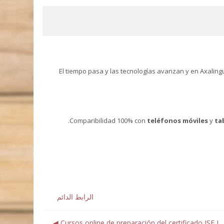
El tiempo pasa y las tecnologías avanzan y en Axalin
Comparibilidad 100% con
teléfonos móviles
y
ta
الرابط الدائم
Cursos online de preparación del certificado ISE I ◀︎