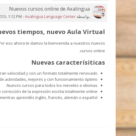
Nuevos cursos online de Axalingua
عدد
الردود:
بواسطة
Axalingua Language Center
-
013، 1:12 PM
0
evos tiempos, nuevo Aula Virtual
 Por eso ahora te damos la bienvenida a nuestros nuevos
cursos online.
Nuevas caracterísiticas
 gran velocidad y con un formato totalmente renovado.
de actividades, mejores y con funcionamiento óptimo.
Nuevos cursos para todos los nieveles e idiomas.
corrección de la expresión escrita totalmente online.
entras aprendés inglés, francés, alemán o español.