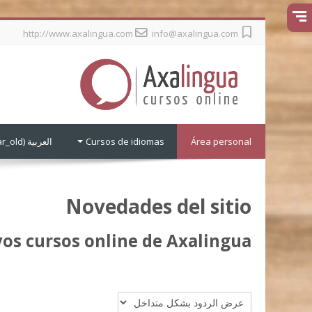
جاوز
http://www.axalingua.com
info@axalingua.com
لى
لمحتوى
لرئيسي
Área personal
Cursos de idiomas
العربية ‎(ar_old)‎
Novedades del sitio
os cursos online de Axalingua