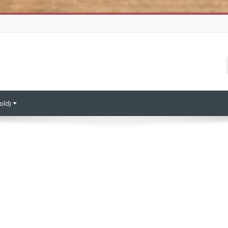
old)‎