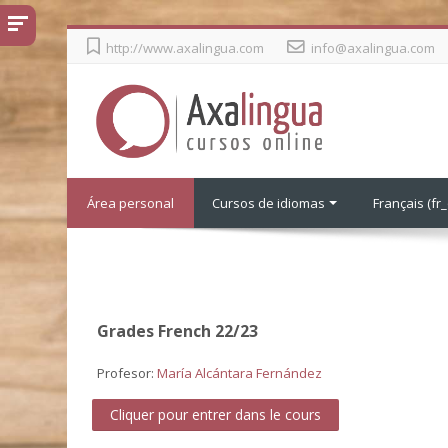
Passer
http://www.axalingua.com
info@axalingua.com
au
contenu
principal
Área personal
Cursos de idiomas
Français ‎(fr_
Grades French 22/23
Profesor:
María Alcántara Fernández
Cliquer pour entrer dans le cours