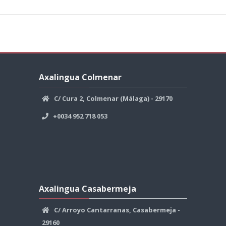
Passer
Axalingua
Axalingua Colmenar
Colmenar
C/ Cura 2, Colmenar (Málaga) - 29170
+0034 952 718 053
Passer
Axalingua
Axalingua Casabermeja
Casabermeja
C/ Arroyo Cantarranas, Casabermeja -
29160