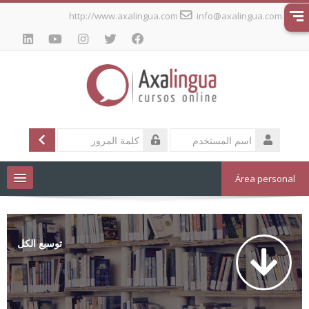
جاوز
http://www.axalingua.com
info@axalingua.com
لى
لمحتوى
لرئيسي
الدخول
تسجيل
اسم
المستخدم
كلمة
المرور
Área personal
Cursos de idiomas
توسيع الكل
العربية ‎(ar_old)‎