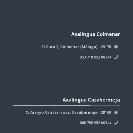
تجاوز
Axalingua
Axalingua Colmenar
Colmenar
C/ Cura 2, Colmenar (Málaga) - 29170
+0034 952 718 053
تجاوز
Axalingua
Axalingua Casabermeja
Casabermeja
C/ Arroyo Cantarranas, Casabermeja - 29160
+0034 952 758 668