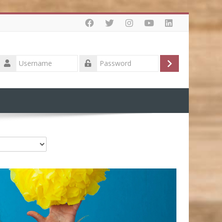
Username
Log
Password
in