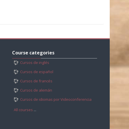
Skip
Course
Course categories
categories
Cursos de inglés
Cursos de español
Cursos de francés
Cursos de alemán
Cursos de idiomas por Videoconferencia
All courses
...