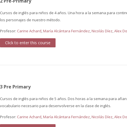
2 Pre-Primary
Cursos de inglés para niños de 4 años. Una hora a la semana para conti
los personajes de nuestro método.
Profesor:
Carine Achard
,
María Alcántara Fernández
,
Nicolás Díez
,
Alex D
Click to enter this course
3 Pre Primary
Cursos de inglés para niños de 5 años. Dos horas a la semana para afian
vocabulario necesario para desenvolverse en la clase de inglés.
Profesor:
Carine Achard
,
María Alcántara Fernández
,
Nicolás Díez
,
Alex D