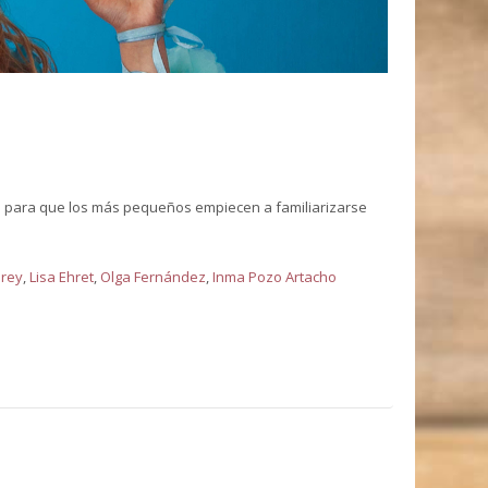
a para que los más pequeños empiecen a familiarizarse
orey
,
Lisa Ehret
,
Olga Fernández
,
Inma Pozo Artacho