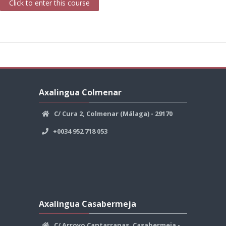
Click to enter this course
Skip
Axalingua
Axalingua Colmenar
Colmenar
C/ Cura 2, Colmenar (Málaga) - 29170
+0034 952 718 053
Skip
Axalingua
Axalingua Casabermeja
Casabermeja
C/ Arroyo Cantarranas, Casabermeja -