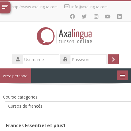
Skip
http://www.axalingua.com
info@axalingua.com
to
main
content
Username
Log
Password
in
Área personal
Cursos de idiomas
Course categories:
English ‎(en)‎
Francés Essentiel et plus1