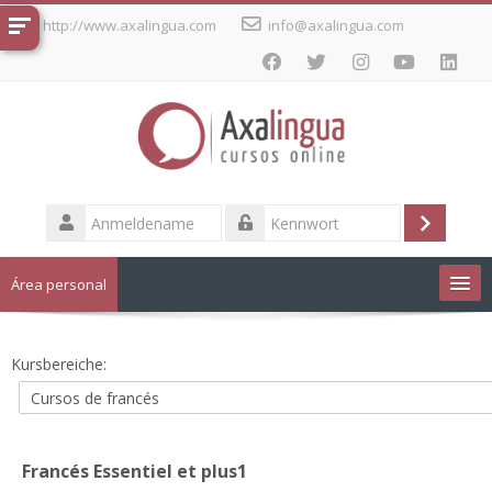
Zum
http://www.axalingua.com
info@axalingua.com
Hauptinhalt
Anmeldename
Login
Kennwort
Área personal
Cursos de idiomas
Kursbereiche:
Deutsch ‎(de_old)‎
Francés Essentiel et plus1