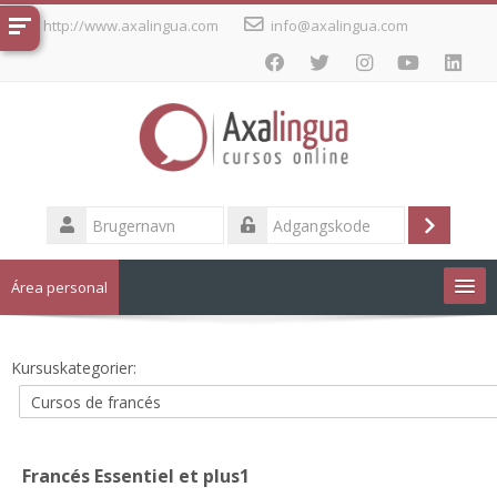
Gå
http://www.axalingua.com
info@axalingua.com
til
hovedindhold
Brugernavn
Log
Adgangskode
ind
Área personal
Cursos de idiomas
Kursuskategorier:
Dansk ‎(da)‎
Francés Essentiel et plus1