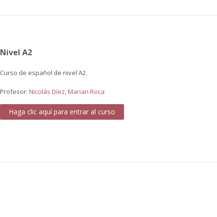
Nivel A2
Curso de español de nivel A2.
Profesor:
Nicolás Díez
,
Marian Roca
Haga clic aquí para entrar al curso