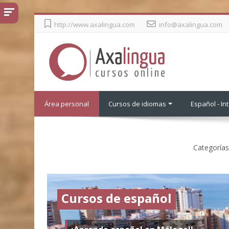
Salta
http://www.axalingua.com
info@axalingua.com
al
contenido
principal
Área personal
Cursos de idiomas
Español - Int
Categorías
Cursos de español