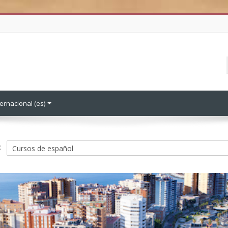
ernacional ‎(es)‎
: