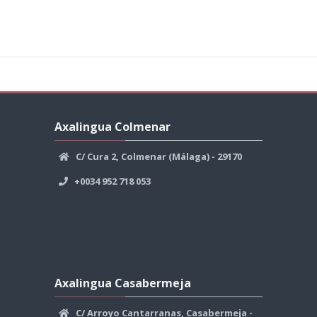
Salta
Axalingua
Axalingua Colmenar
Colmenar
C/ Cura 2, Colmenar (Málaga) - 29170
+0034 952 718 053
Salta
Axalingua
Axalingua Casabermeja
Casabermeja
C/ Arroyo Cantarranas, Casabermeja -