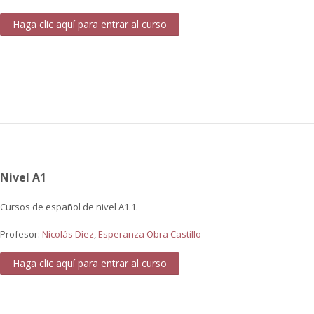
Haga clic aquí para entrar al curso
Nivel A1
Cursos de español de nivel A1.1.
Profesor:
Nicolás Díez
,
Esperanza Obra Castillo
Haga clic aquí para entrar al curso