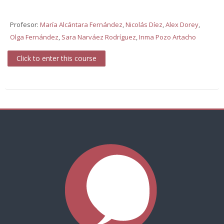
Profesor:
María Alcántara Fernández
,
Nicolás Díez
,
Alex Dorey
,
Olga Fernández
,
Sara Narváez Rodríguez
,
Inma Pozo Artacho
Click to enter this course